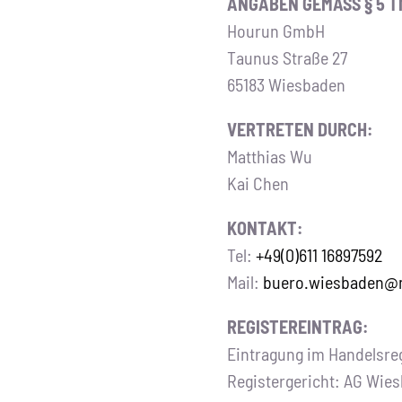
ANGABEN GEMÄSS § 5 T
Hourun GmbH
Taunus Straße 27
65183 Wiesbaden
VERTRETEN DURCH:
Matthias Wu
Kai Chen
KONTAKT:
Tel:
+49(0)611 16897592
Mail:
buero.wiesbaden@m
REGISTEREINTRAG:
Eintragung im Handelsreg
Registergericht: AG Wie