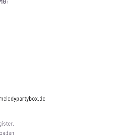
MG:
elodypartybox.de
ister.
sbaden